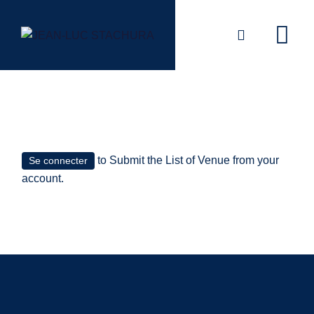
Skip
to
content
to Submit the List of Venue from your
Se connecter
account.